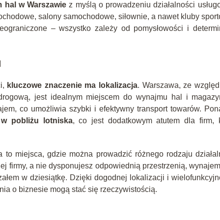
 hal w Warszawie
z myślą o prowadzeniu działalności usług
ochodowe, salony samochodowe, siłownie, a nawet kluby spor
eograniczone – wszystko zależy od pomysłowości i determin
u
i,
kluczowe znaczenie ma lokalizacja
. Warszawa, ze względ
rę drogową, jest idealnym miejscem do wynajmu hal i magaz
jem, co umożliwia szybki i efektywny transport towarów. Pon
w pobliżu lotniska
, co jest dodatkowym atutem dla firm, 
to miejsca, gdzie można prowadzić różnego rodzaju działal
j firmy, a nie dysponujesz odpowiednią przestrzenią, wynajem
em w dziesiątkę. Dzięki dogodnej lokalizacji i wielofunkcyjn
ia o biznesie mogą stać się rzeczywistością.