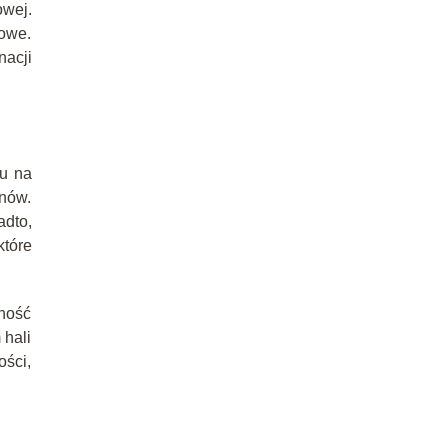
owej.
towe.
acji
u na
ynów.
adto,
które
ność
 hali
ości,