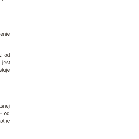
enie
, od
 jest
stuje
asnej
– od
totne