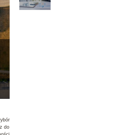
ybór
cz do
ości