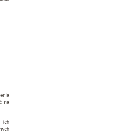
zenia
ć na
 ich
lnych