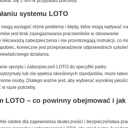
ować się z nim w przypadku potrzeby.
iałaniu systemu LOTO
mogą wystąpić różne problemy i błędy, które mogą wpływać n
lemów jest brak zaangażowania pracowników w stosowanie
 lekceważą zabezpieczenia i nie przestrzegają instrukcji, co m
obiec, konieczne jest przeprowadzenie odpowiednich szkoleń
iewłaściwego działania.
nie sprzętu i zabezpieczeń LOTO do specyfiki parku
wytrzymały lub nie spełnia określonych standardów, może łatwo
nione osoby. Dlatego ważne jest, aby wybierać wysokiej jakośc
 w razie potrzeby.
em LOTO – co powinny obejmować i jak
e istotne dla zapewnienia skuteczności i bezpieczeństwa pra