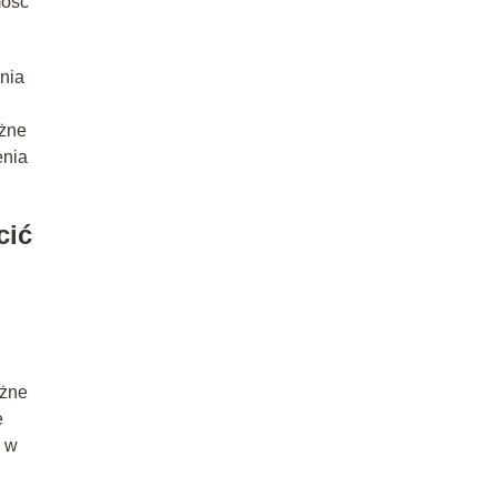
mość
nia
ażne
enia
cić
ażne
e
e w