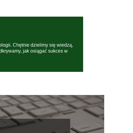
ologii. Chętnie dzielimy się wiedzą,
odkrywamy, jak osiągać sukces w