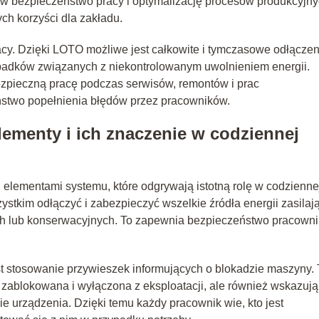
 w bezpieczeństwo pracy i optymalizację procesów produkcyjny
ch korzyści dla zakładu.
cy. Dzięki LOTO możliwe jest całkowite i tymczasowe odłączen
wypadków związanych z niekontrolowanym uwolnieniem energii.
zpieczną pracę podczas serwisów, remontów i prac
stwo popełnienia błędów przez pracowników.
ementy i ich znaczenie w codziennej
elementami systemu, które odgrywają istotną rolę w codzienne
stkim odłączyć i zabezpieczyć wszelkie źródła energii zasilaj
 lub konserwacyjnych. To zapewnia bezpieczeństwo pracown
stosowanie przywieszek informujących o blokadzie maszyny. 
t zablokowana i wyłączona z eksploatacji, ale również wskazują
 urządzenia. Dzięki temu każdy pracownik wie, kto jest