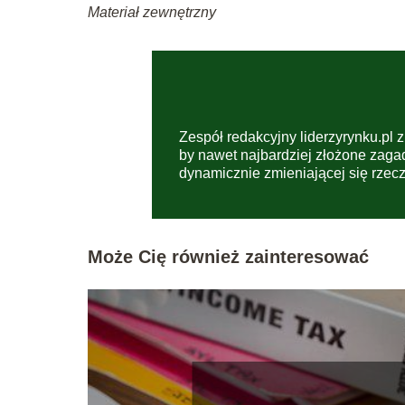
Materiał zewnętrzny
Zespół redakcyjny liderzyrynku.pl z
by nawet najbardziej złożone zaga
dynamicznie zmieniającej się rzecz
Może Cię również zainteresować