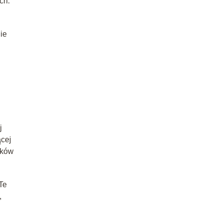
ch.
ie
j
ącej
ików
Te
,