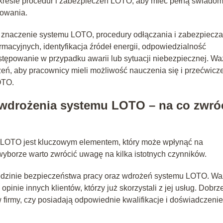
akresie procedur i zabezpieczeń LOTO, aby mieć pełną świado
powania.
: znaczenie systemu LOTO, procedury odłączania i zabezpiecza
rmacyjnych, identyfikacja źródeł energii, odpowiedzialność
ępowanie w przypadku awarii lub sytuacji niebezpiecznej. W
eń, aby pracownicy mieli możliwość nauczenia się i przećwicz
OTO.
 wdrożenia systemu LOTO – na co zwró
 LOTO jest kluczowym elementem, który może wpłynąć na
wyborze warto zwrócić uwagę na kilka istotnych czynników.
iedzinie bezpieczeństwa pracy oraz wdrożeń systemu LOTO. W
opinie innych klientów, którzy już skorzystali z jej usług. Dobrz
firmy, czy posiadają odpowiednie kwalifikacje i doświadczeni