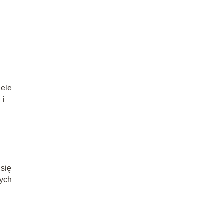
iele
 i
 się
wych