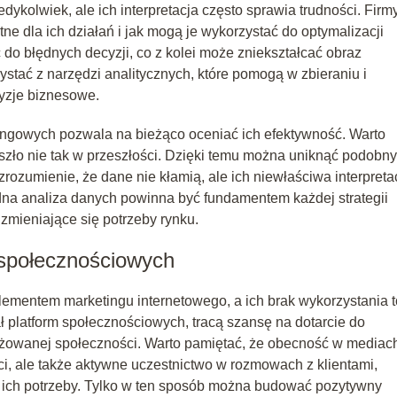
iedykolwiek, ale ich interpretacja często sprawia trudności. Firm
ne dla ich działań i jak mogą je wykorzystać do optymalizacji
do błędnych decyzji, co z kolei może zniekształcać obraz
stać z narzędzi analitycznych, które pomogą w zbieraniu i
yzje biznesowe.
ingowych pozwala na bieżąco oceniać ich efektywność. Warto
oszło nie tak w przeszłości. Dzięki temu można uniknąć podobn
rozumienie, że dane nie kłamią, ale ich niewłaściwa interpreta
na analiza danych powinna być fundamentem każdej strategii
mieniające się potrzeby rynku.
społecznościowych
ementem marketingu internetowego, a ich brak wykorzystania t
jał platform społecznościowych, tracą szansę na dotarcie do
żowanej społeczności. Warto pamiętać, że obecność w mediac
ci, ale także aktywne uczestnictwo w rozmowach z klientami,
 ich potrzeby. Tylko w ten sposób można budować pozytywny