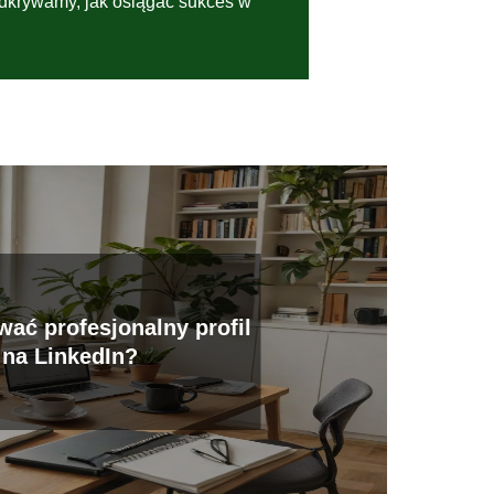
odkrywamy, jak osiągać sukces w
ać profesjonalny profil
na LinkedIn?