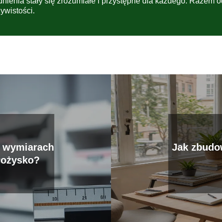
dnienia stały się zrozumiałe i przystępne dla każdego. Razem 
ywistości.
o wymiarach
Jak zbudow
 łożysko?