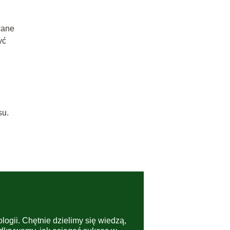
wane
yć
su.
ologii. Chętnie dzielimy się wiedzą,