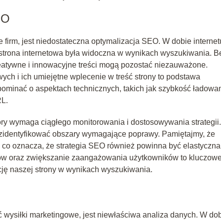
EO
firm, jest niedostateczna optymalizacja SEO. W dobie internet
 strona internetowa była widoczna w wynikach wyszukiwania. B
reatywne i innowacyjne treści mogą pozostać niezauważone.
ch i ich umiejętne wplecenie w treść strony to podstawa
pominać o aspektach technicznych, takich jak szybkość ładowa
RL.
ry wymaga ciągłego monitorowania i dostosowywania strategii.
 zidentyfikować obszary wymagające poprawy. Pamiętajmy, że
, co oznacza, że strategia SEO również powinna być elastyczna
ków oraz zwiększanie zaangażowania użytkowników to kluczow
ję naszej strony w wynikach wyszukiwania.
 wysiłki marketingowe, jest niewłaściwa analiza danych. W do