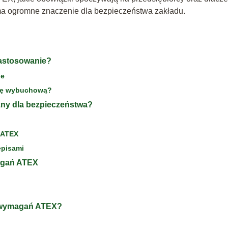
ma ogromne znaczenie dla bezpieczeństwa zakładu.
zastosowanie?
je
erę wybuchową?
żny dla bezpieczeństwa?
z ATEX
episami
agań ATEX
a wymagań ATEX?