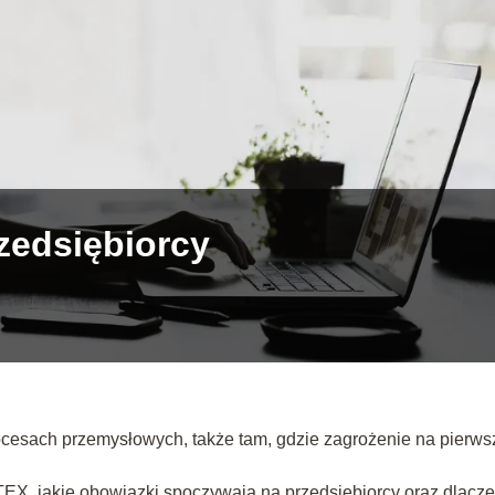
zedsiębiorcy
esach przemysłowych, także tam, gdzie zagrożenie na pierws
TEX, jakie obowiązki spoczywają na przedsiębiorcy oraz dlacz