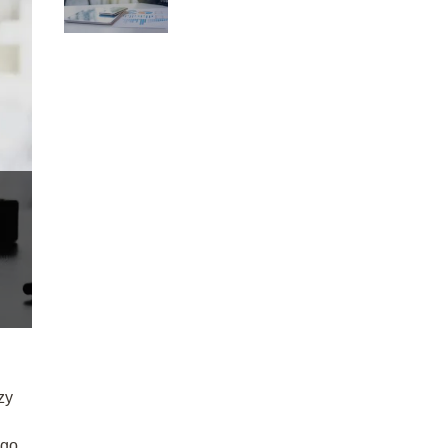
zy
ego