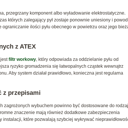
, przegrzany komponent albo wyładowanie elektrostatyczne.
as których zalegający pył zostaje ponownie uniesiony i powod
e ograniczanie ilości pyłu obecnego w powietrzu oraz jego bie
dnych z ATEX
jest
filtr workowy
, który odpowiada za oddzielanie pyłu od
ejsza ryzyko gromadzenia się łatwopalnych cząstek wewnątrz
łonu. Aby system działał prawidłowo, konieczna jest regularna
 z przepisami
ach zagrożonych wybuchem powinno być dostosowane do rodza
Ogromne znaczenie mają również dodatkowe zabezpieczenia
instalacji, które pozwalają szybciej wykrywać nieprawidłowośc