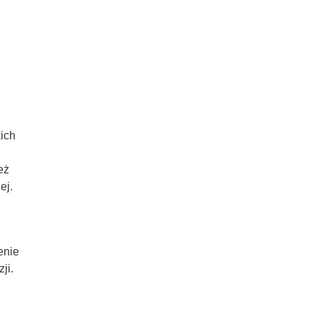
ich
eż
ej.
enie
ji.