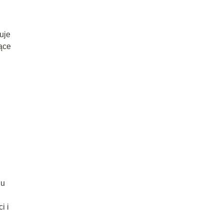
uje
żące
ju
i i