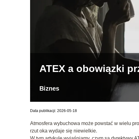
ATEX a obowiązki pr
Biznes
Data publikacji: 2026-05-18
Atmosfera wybuchowa może powstać w wielu proc
rzut oka wydaje się niewielkie.
W tym artykule wyjaśniamy, czym są dyrektywy A